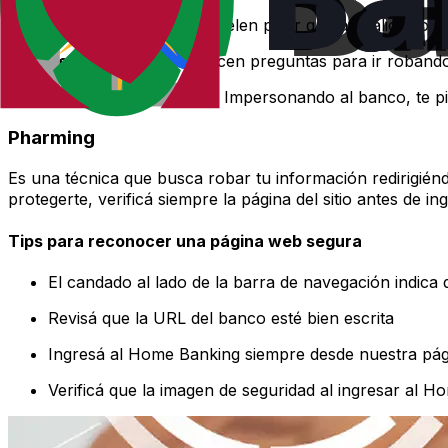
Correo electrónico
Suelen pedir que actualices o c
Redes Sociales
Te hacen preguntas para ir robando 
Llamadas telefónicas
Impersonando al banco, te pid
Pharming
Es una técnica que busca robar tu información redirigiéndo
protegerte, verificá siempre la página del sitio antes de i
Tips para reconocer una página web segura
El candado al lado de la barra de navegación indica 
Revisá que la URL del banco esté bien escrita
Ingresá al Home Banking siempre desde nuestra pági
Verificá que la imagen de seguridad al ingresar al H