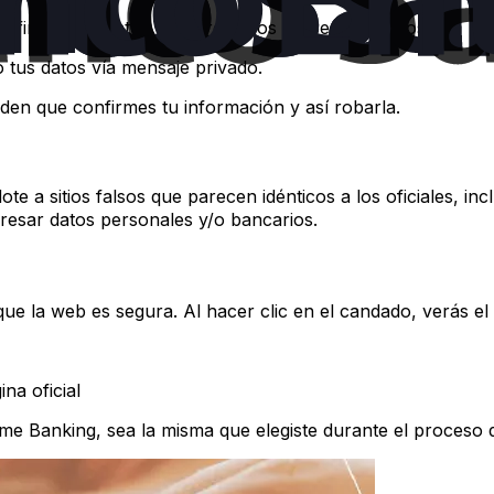
onfirmes tus datos, para robarlos y operar por vos.
tus datos vía mensaje privado.
en que confirmes tu información y así robarla.
te a sitios falsos que parecen idénticos a los oficiales, i
ngresar datos personales y/o bancarios.
que la web es segura. Al hacer clic en el candado, verás el
na oficial
ome Banking, sea la misma que elegiste durante el proceso 